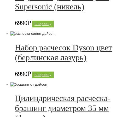
Supersonic (никель)
6990
₽
В корзину
Набор расчесок Dyson цвет
(берлинская лазурь)
6990
₽
В корзину
Цилиндрическая расческа-
брашинг диаметром 35 мм