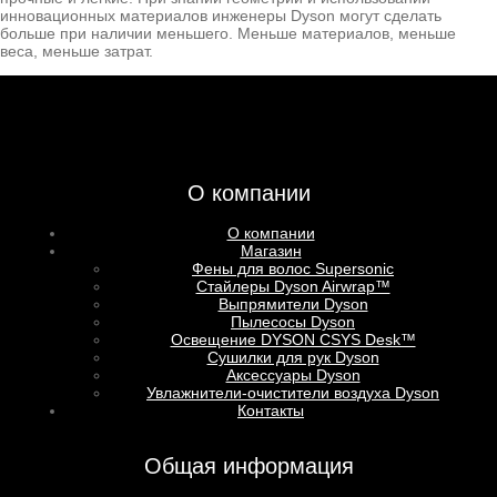
инновационных материалов инженеры Dyson могут сделать
больше при наличии меньшего. Меньше материалов, меньше
веса, меньше затрат.
О компании
О компании
Магазин
Фены для волос Supersoniс
Стайлеры Dyson Airwrap™
Выпрямители Dyson
Пылесосы Dyson
Освещение DYSON CSYS Desk™
Сушилки для рук Dyson
Аксессуары Dyson
Увлажнители-очистители воздуха Dyson
Контакты
Общая информация