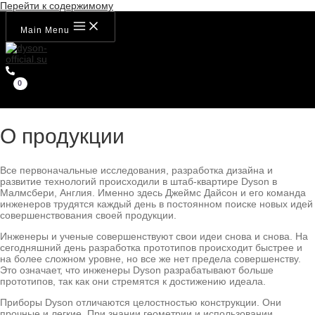
Перейти к содержимому
Main Menu
О продукции
Все первоначальные исследования, разработка дизайна и
развитие технологий происходили в штаб-квартире Dyson в
Малмсбери, Англия. Именно здесь Джеймс Дайсон и его команда
инженеров трудятся каждый день в постоянном поиске новых идей
совершенствования своей продукции.
Инженеры и ученые совершенствуют свои идеи снова и снова. На
сегодняшний день разработка прототипов происходит быстрее и
на более сложном уровне, но все же нет предела совершенству.
Это означает, что инженеры Dyson разрабатывают больше
прототипов, так как они стремятся к достижению идеала.
Приборы Dyson отличаются целостностью конструкции. Они
прочные и легкие. При знании геометрии и использовании